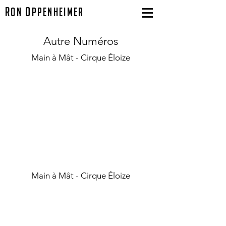
R
O
on
ppenheimer
Autre Numéros
Main à Mât - Cirque Éloize
Main à Mât - Cirque Éloize